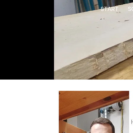
START
S